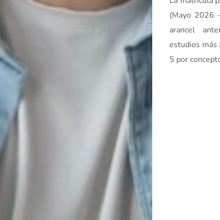
La matrícula 
(
Mayo 2026 
arancel ant
estudios más 
5 por concepto