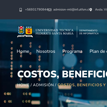
+
56931790844
admision-mti@inf.utfsm.cl
Avda. Vi
Home
Nosotros
Programa
Plan de 
COSTOS, BENEFIC
HOME / ADMISIÓN /
COSTOS, BENEFICIOS Y