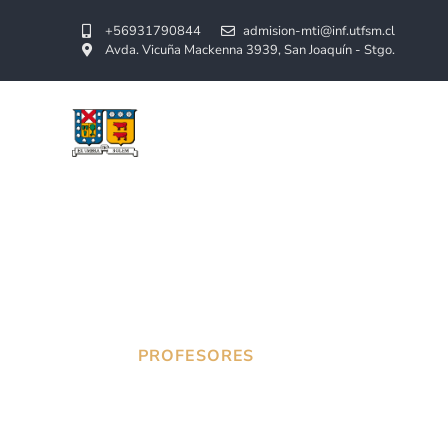
+
56931790844
admision-mti@inf.utfsm.cl
Avda. Vicuña Mackenna 3939, San Joaquín - Stgo.
Home
Nosotros
Programa
Plan de 
PROFESORES
HOME /
PROFESORES