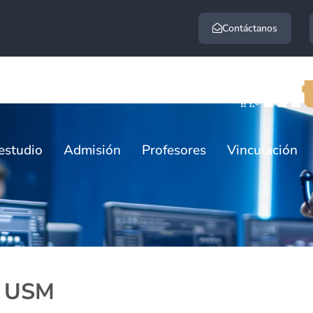
Contáctanos
estudio
Admisión
Profesores
Vinculación
ioteca USM
a USM