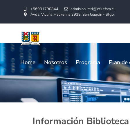
+
56931790844
admision-mti@inf.utfsm.cl
Avda. Vicuña Mackenna 3939, San Joaquín - Stgo.
Home
Nosotros
Programa
Plan de 
Información Bibl
Información Bibliotec